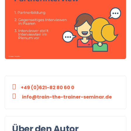
+49 (0)621-82 80 60 0
info@train-the-trainer-seminar.de
Über den Autor