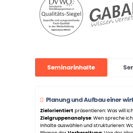
Seminarinhalte
Se
Planung und Aufbau einer wir
Zielorientiert
präsentieren: Was will ic
Zielgruppenanalyse
: Wen spreche ich
Inhalte auswählen und strukturieren: Was
Phasen der
Vorbereitung
: Von der Idee