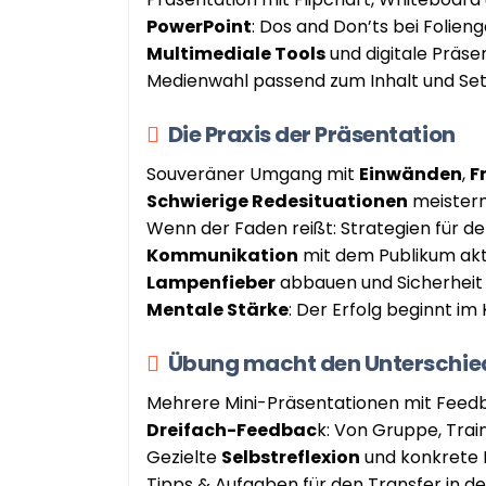
PowerPoint
: Dos and Don’ts bei Folien
Multimediale Tools
und digitale Präse
Medienwahl passend zum Inhalt und Set
Die Praxis der Präsentation
Souveräner Umgang mit
Einwänden
,
F
Schwierige Redesituationen
meister
Wenn der Faden reißt: Strategien für de
Kommunikation
mit dem Publikum akt
Lampenfieber
abbauen und Sicherheit
Mentale Stärke
: Der Erfolg beginnt im
Übung macht den Unterschie
Mehrere Mini-Präsentationen mit Feed
Dreifach-Feedbac
k: Von Gruppe, Train
Gezielte
Selbstreflexion
und konkrete 
Tipps & Aufgaben für den Transfer in de