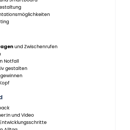
gestaltung
ntationsmöglichkeiten
ting
ragen
und Zwischenrufen
n
n Notfall
iv gestalten
 gewinnen
 Kopf
d
back
er:in und Video
Entwicklungsschritte
n Alltag