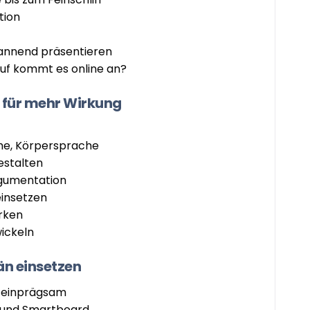
tion
annend präsentieren
uf kommt es online an?
 für mehr Wirkung
he, Körpersprache
estalten
gumentation
einsetzen
rken
ickeln
n einsetzen
h, einprägsam
d und Smartboard