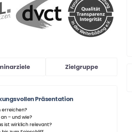
minarziele
Zielgruppe
kungsvollen Präsentation
h erreichen?
 an – und wie?
 ist wirklich relevant?
 bis zum Feinschliff