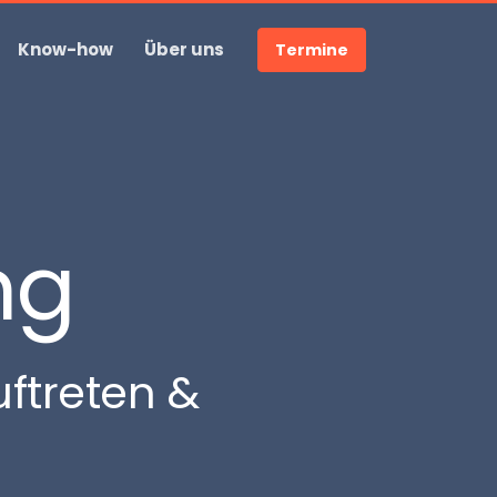
Know-how
Über uns
Termine
ng
ftreten &