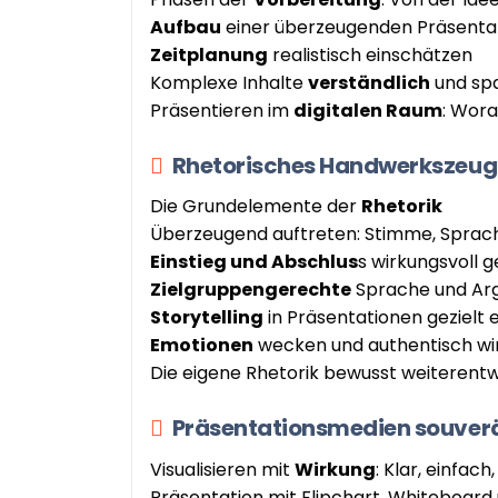
Aufbau
einer überzeugenden Präsenta
Zeitplanung
realistisch einschätzen
Komplexe Inhalte
verständlich
und sp
Präsentieren im
digitalen Raum
: Wora
Rhetorisches Handwerkszeug
Die Grundelemente der
Rhetorik
Überzeugend auftreten: Stimme, Sprac
Einstieg und Abschlus
s wirkungsvoll g
Zielgruppengerechte
Sprache und Ar
Storytelling
in Präsentationen gezielt 
Emotionen
wecken und authentisch wi
Die eigene Rhetorik bewusst weiterentw
Präsentationsmedien souverä
Visualisieren mit
Wirkung
: Klar, einfac
Präsentation mit Flipchart, Whiteboar