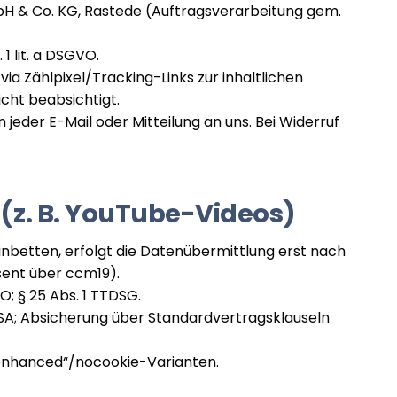
 & Co. KG, Rastede (Auftragsverarbeitung gem.
 1 lit. a DSGVO.
ia Zählpixel/Tracking-Links zur inhaltlichen
icht beabsichtigt.
 jeder E-Mail oder Mitteilung an uns. Bei Widerruf
e (z. B. YouTube-Videos)
 einbetten, erfolgt die Datenübermittlung erst nach
sent über ccm19).
GVO; § 25 Abs. 1 TTDSG.
USA; Absicherung über Standardvertragsklauseln
-enhanced“/nocookie-Varianten.