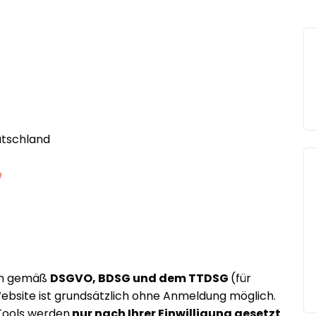
utschland
e
en gemäß
DSGVO, BDSG und dem TTDSG
(für
ebsite ist grundsätzlich ohne Anmeldung möglich.
Tools werden
nur nach Ihrer Einwilligung gesetzt