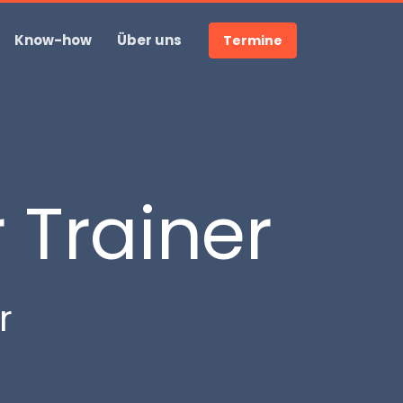
Know-how
Über uns
Termine
r Trainer
r